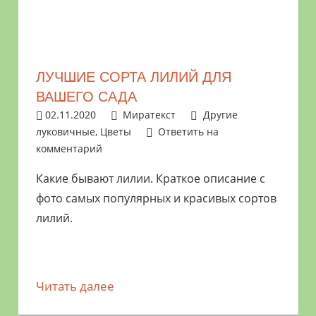
растениями
и
цветами.
Поможем
ЛУЧШИЕ СОРТА ЛИЛИЙ ДЛЯ
в
ВАШЕГО САДА
обустройстве
02.11.2020
Миратекст
Другие
дачного
луковичные
,
Цветы
Ответить на
участка
комментарий
и
выращивании
Какие бывают лилии. Краткое описание с
богатого
фото самых популярных и красивых сортов
урожая.
лилий.
Читать далее