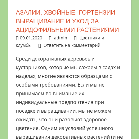
растениями
АЗАЛИИ, ХВОЙНЫЕ, ГОРТЕНЗИИ —
и
ВЫРАЩИВАНИЕ И УХОД ЗА
цветами.
АЦИДОФИЛЬНЫМИ РАСТЕНИЯМИ
Поможем
в
09.01.2020
admin
Цветники и
клумбы
Ответить на комментарий
обустройстве
дачного
Среди декоративных деревьев и
участка
кустарников, которые мы сажаем в садах и
и
наделах, многие являются образцами с
выращивании
особыми требованиями. Если мы не
богатого
принимаем во внимание их
урожая.
индивидуальные предпочтения при
посадке и выращивании, мы не можем
ожидать, что они разовьют здоровое
цветение. Одним из условий успешного
выращивания декоративных растений (и не