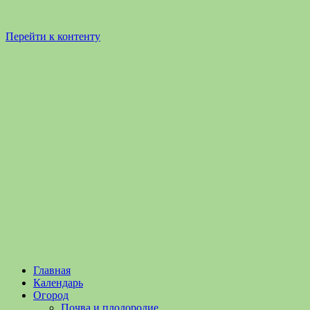
Перейти к контенту
Садоводство
Садоводство
Главная
и
и
Календарь
Огородничество
огородничество
Огород
–
Почва и плодородие