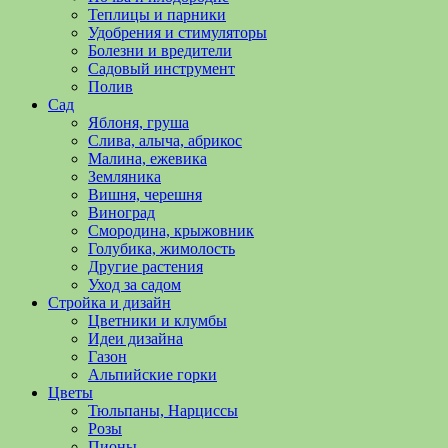
полезные
Теплицы и парники
советы
Удобрения и стимуляторы
и
Болезни и вредители
хитрости
Садовый инструмент
по
Полив
уходу
Сад
за
Яблоня, груша
овощами,
Слива, алыча, абрикос
растениями
Малина, ежевика
и
Земляника
цветами.
Вишня, черешня
Поможем
Виноград
в
Смородина, крыжовник
обустройстве
Голубика, жимолость
дачного
Другие растения
участка
Уход за садом
и
Стройка и дизайн
выращивании
Цветники и клумбы
богатого
Идеи дизайна
урожая.
Газон
Альпийские горки
Цветы
Тюльпаны, Нарциссы
Розы
Пионы