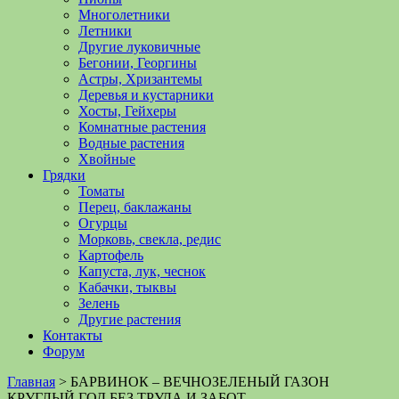
Многолетники
Летники
Другие луковичные
Бегонии, Георгины
Астры, Хризантемы
Деревья и кустарники
Хосты, Гейхеры
Комнатные растения
Водные растения
Хвойные
Грядки
Томаты
Перец, баклажаны
Огурцы
Морковь, свекла, редис
Картофель
Капуста, лук, чеснок
Кабачки, тыквы
Зелень
Другие растения
Контакты
Форум
Главная
>
БАРВИНОК – ВЕЧНОЗЕЛЕНЫЙ ГАЗОН
КРУГЛЫЙ ГОД БЕЗ ТРУДА И ЗАБОТ