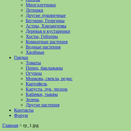
Многолетники
Летники
Другие луковичные
Бегонии, Георгины
Астры, Хризантемы
Деревья и кустарники
Хосты, Гейхеры
Комнатные растения
Водные растения
Хвойные
Грядки
Томаты
Перец, баклажаны
Огурцы
Морковь, свекла, редис
Картофель
Капуста, лук, чеснок
Кабачки, тыквы
Зелень
Другие растения
Контакты
Форум
Главная
>
rp_1.jpg