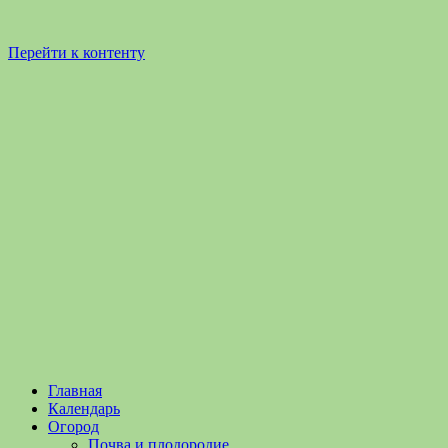
Перейти к контенту
Садоводство
Садоводство
Главная
и
и
Календарь
Огородничество
огородничество
Огород
–
Почва и плодородие