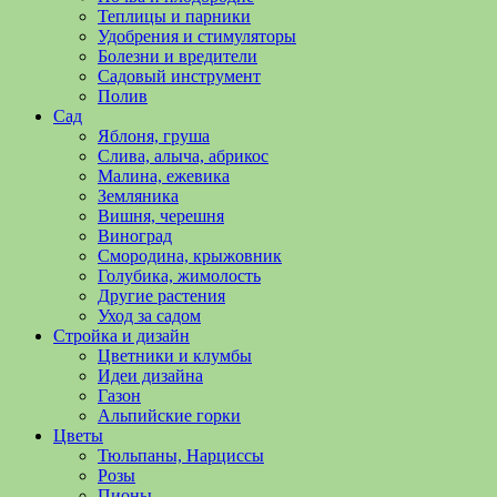
полезные
Теплицы и парники
советы
Удобрения и стимуляторы
и
Болезни и вредители
хитрости
Садовый инструмент
по
Полив
уходу
Сад
за
Яблоня, груша
овощами,
Слива, алыча, абрикос
растениями
Малина, ежевика
и
Земляника
цветами.
Вишня, черешня
Поможем
Виноград
в
Смородина, крыжовник
обустройстве
Голубика, жимолость
дачного
Другие растения
участка
Уход за садом
и
Стройка и дизайн
выращивании
Цветники и клумбы
богатого
Идеи дизайна
урожая.
Газон
Альпийские горки
Цветы
Тюльпаны, Нарциссы
Розы
Пионы