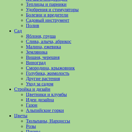
полезные
Теплицы и парники
советы
Удобрения и стимуляторы
и
Болезни и вредители
хитрости
Садовый инструмент
по
Полив
уходу
Сад
за
Яблоня, груша
овощами,
Слива, алыча, абрикос
растениями
Малина, ежевика
и
Земляника
цветами.
Вишня, черешня
Поможем
Виноград
в
Смородина, крыжовник
обустройстве
Голубика, жимолость
дачного
Другие растения
участка
Уход за садом
и
Стройка и дизайн
выращивании
Цветники и клумбы
богатого
Идеи дизайна
урожая.
Газон
Альпийские горки
Цветы
Тюльпаны, Нарциссы
Розы
Пионы