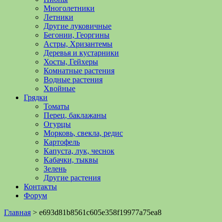
Многолетники
Летники
Другие луковичные
Бегонии, Георгины
Астры, Хризантемы
Деревья и кустарники
Хосты, Гейхеры
Комнатные растения
Водные растения
Хвойные
Грядки
Томаты
Перец, баклажаны
Огурцы
Морковь, свекла, редис
Картофель
Капуста, лук, чеснок
Кабачки, тыквы
Зелень
Другие растения
Контакты
Форум
Главная
>
e693d81b8561c605e358f19977a75ea8