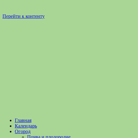
Перейти к контенту
Садоводство
Садоводство
Главная
и
и
Календарь
Огородничество
огородничество
Огород
–
Почва и плодородие