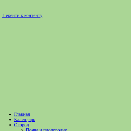
Перейти к контенту
Садоводство
Садоводство
Главная
и
и
Календарь
Огородничество
огородничество
Огород
–
Почва и плодородие