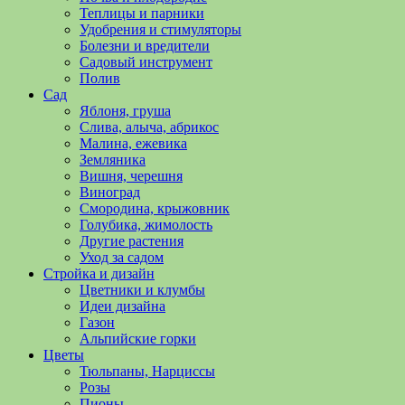
полезные
Теплицы и парники
советы
Удобрения и стимуляторы
и
Болезни и вредители
хитрости
Садовый инструмент
по
Полив
уходу
Сад
за
Яблоня, груша
овощами,
Слива, алыча, абрикос
растениями
Малина, ежевика
и
Земляника
цветами.
Вишня, черешня
Поможем
Виноград
в
Смородина, крыжовник
обустройстве
Голубика, жимолость
дачного
Другие растения
участка
Уход за садом
и
Стройка и дизайн
выращивании
Цветники и клумбы
богатого
Идеи дизайна
урожая.
Газон
Альпийские горки
Цветы
Тюльпаны, Нарциссы
Розы
Пионы