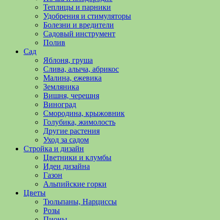
полезные
Теплицы и парники
советы
Удобрения и стимуляторы
и
Болезни и вредители
хитрости
Садовый инструмент
по
Полив
уходу
Сад
за
Яблоня, груша
овощами,
Слива, алыча, абрикос
растениями
Малина, ежевика
и
Земляника
цветами.
Вишня, черешня
Поможем
Виноград
в
Смородина, крыжовник
обустройстве
Голубика, жимолость
дачного
Другие растения
участка
Уход за садом
и
Стройка и дизайн
выращивании
Цветники и клумбы
богатого
Идеи дизайна
урожая.
Газон
Альпийские горки
Цветы
Тюльпаны, Нарциссы
Розы
Пионы