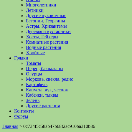
Многолетники
Летники
Другие луковичные
Бегонии, Георгины
Астры, Хризантемы
Деревья и кустарники
Хосты, Гейхеры
Комнатные растения
Водные растения
Хвойные
Грядки
Томаты
Перец, баклажаны
Огурцы
Морковь, свекла, редис
Картофель
Капуста, лук, чеснок
Кабачки, тыквы
Зелень
Другие растения
Контакты
Форум
Главная
>
0c734f5c58ab47b68f2ac910ba310b86