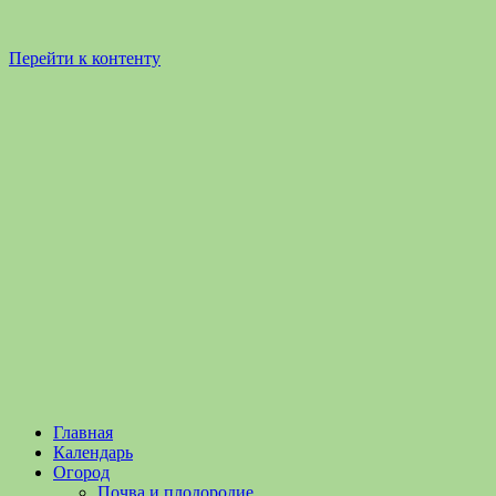
Перейти к контенту
Садоводство
Садоводство
Главная
и
и
Календарь
Огородничество
огородничество
Огород
–
Почва и плодородие