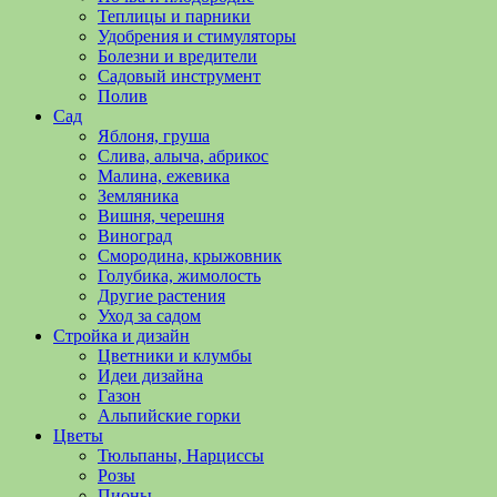
полезные
Теплицы и парники
советы
Удобрения и стимуляторы
и
Болезни и вредители
хитрости
Садовый инструмент
по
Полив
уходу
Сад
за
Яблоня, груша
овощами,
Слива, алыча, абрикос
растениями
Малина, ежевика
и
Земляника
цветами.
Вишня, черешня
Поможем
Виноград
в
Смородина, крыжовник
обустройстве
Голубика, жимолость
дачного
Другие растения
участка
Уход за садом
и
Стройка и дизайн
выращивании
Цветники и клумбы
богатого
Идеи дизайна
урожая.
Газон
Альпийские горки
Цветы
Тюльпаны, Нарциссы
Розы
Пионы