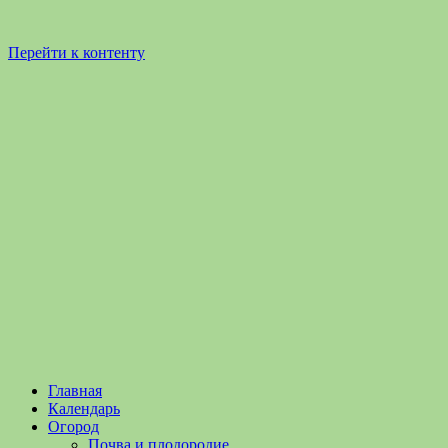
Перейти к контенту
Садоводство
Садоводство
Главная
и
и
Календарь
Огородничество
огородничество
Огород
–
Почва и плодородие