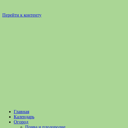
Перейти к контенту
Садоводство
Садоводство
Главная
и
и
Календарь
Огородничество
огородничество
Огород
–
Почва и плодородие