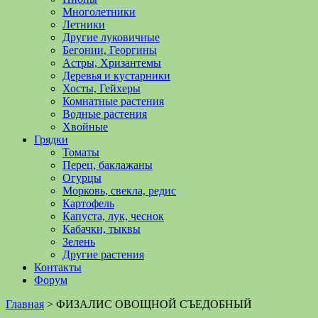
Многолетники
Летники
Другие луковичные
Бегонии, Георгины
Астры, Хризантемы
Деревья и кустарники
Хосты, Гейхеры
Комнатные растения
Водные растения
Хвойные
Грядки
Томаты
Перец, баклажаны
Огурцы
Морковь, свекла, редис
Картофель
Капуста, лук, чеснок
Кабачки, тыквы
Зелень
Другие растения
Контакты
Форум
Главная
>
ФИЗАЛИС ОВОЩНОЙ СЪЕДОБНЫЙ