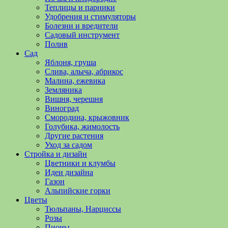
полезные
Теплицы и парники
советы
Удобрения и стимуляторы
и
Болезни и вредители
хитрости
Садовый инструмент
по
Полив
уходу
Сад
за
Яблоня, груша
овощами,
Слива, алыча, абрикос
растениями
Малина, ежевика
и
Земляника
цветами.
Вишня, черешня
Поможем
Виноград
в
Смородина, крыжовник
обустройстве
Голубика, жимолость
дачного
Другие растения
участка
Уход за садом
и
Стройка и дизайн
выращивании
Цветники и клумбы
богатого
Идеи дизайна
урожая.
Газон
Альпийские горки
Цветы
Тюльпаны, Нарциссы
Розы
Пионы