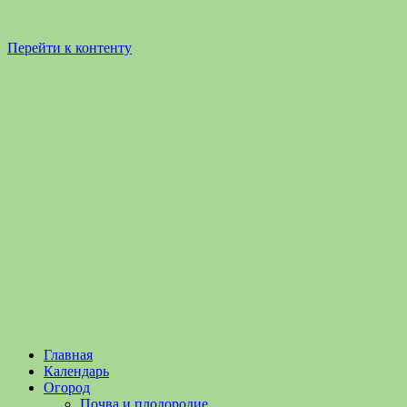
Перейти к контенту
Садоводство
Садоводство
Главная
и
и
Календарь
Огородничество
огородничество
Огород
–
Почва и плодородие