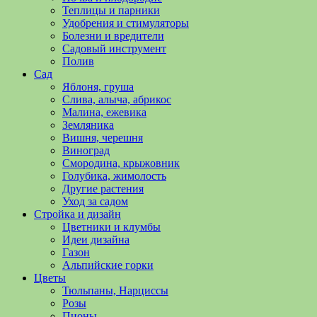
полезные
Теплицы и парники
советы
Удобрения и стимуляторы
и
Болезни и вредители
хитрости
Садовый инструмент
по
Полив
уходу
Сад
за
Яблоня, груша
овощами,
Слива, алыча, абрикос
растениями
Малина, ежевика
и
Земляника
цветами.
Вишня, черешня
Поможем
Виноград
в
Смородина, крыжовник
обустройстве
Голубика, жимолость
дачного
Другие растения
участка
Уход за садом
и
Стройка и дизайн
выращивании
Цветники и клумбы
богатого
Идеи дизайна
урожая.
Газон
Альпийские горки
Цветы
Тюльпаны, Нарциссы
Розы
Пионы