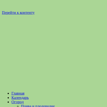
Перейти к контенту
Садоводство
Садоводство
Главная
и
и
Календарь
Огородничество
огородничество
Огород
–
Почва и плодородие