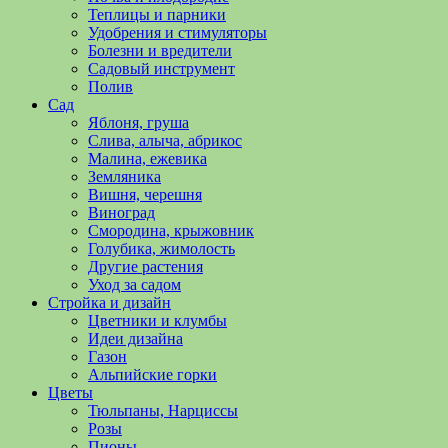
полезные
Теплицы и парники
советы
Удобрения и стимуляторы
и
Болезни и вредители
хитрости
Садовый инструмент
по
Полив
уходу
Сад
за
Яблоня, груша
овощами,
Слива, алыча, абрикос
растениями
Малина, ежевика
и
Земляника
цветами.
Вишня, черешня
Поможем
Виноград
в
Смородина, крыжовник
обустройстве
Голубика, жимолость
дачного
Другие растения
участка
Уход за садом
и
Стройка и дизайн
выращивании
Цветники и клумбы
богатого
Идеи дизайна
урожая.
Газон
Альпийские горки
Цветы
Тюльпаны, Нарциссы
Розы
Пионы