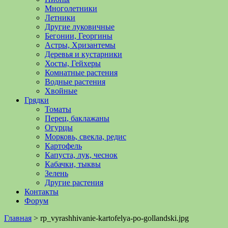
Многолетники
Летники
Другие луковичные
Бегонии, Георгины
Астры, Хризантемы
Деревья и кустарники
Хосты, Гейхеры
Комнатные растения
Водные растения
Хвойные
Грядки
Томаты
Перец, баклажаны
Огурцы
Морковь, свекла, редис
Картофель
Капуста, лук, чеснок
Кабачки, тыквы
Зелень
Другие растения
Контакты
Форум
Главная
>
rp_vyrashhivanie-kartofelya-po-gollandski.jpg