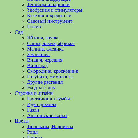
полезные
Теплицы и парники
советы
Удобрения и стимуляторы
и
Болезни и вредители
хитрости
Садовый инструмент
по
Полив
уходу
Сад
за
Яблоня, груша
овощами,
Слива, алыча, абрикос
растениями
Малина, ежевика
и
Земляника
цветами.
Вишня, черешня
Поможем
Виноград
в
Смородина, крыжовник
обустройстве
Голубика, жимолость
дачного
Другие растения
участка
Уход за садом
и
Стройка и дизайн
выращивании
Цветники и клумбы
богатого
Идеи дизайна
урожая.
Газон
Альпийские горки
Цветы
Тюльпаны, Нарциссы
Розы
Пионы