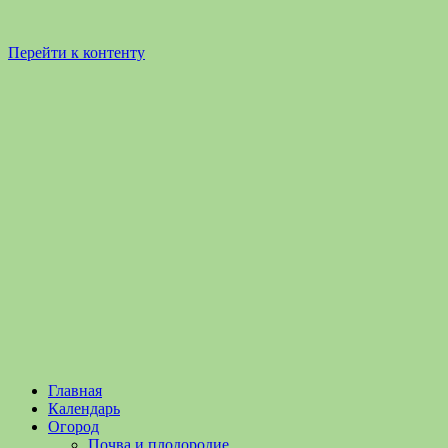
Перейти к контенту
Садоводство
Садоводство
Главная
и
и
Календарь
Огородничество
огородничество
Огород
–
Почва и плодородие