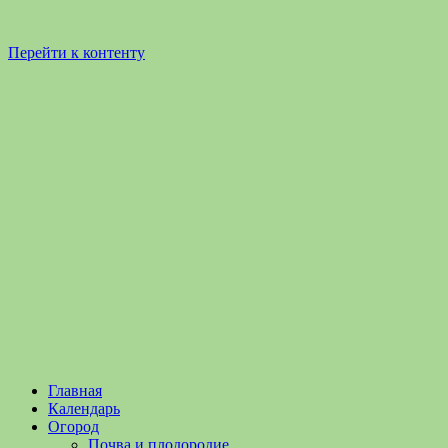
Перейти к контенту
Садоводство
Садоводство
Главная
и
и
Календарь
Огородничество
огородничество
Огород
–
Почва и плодородие