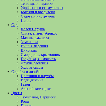
полезные
Теплицы и парники
советы
Удобрения и стимуляторы
и
Болезни и вредители
хитрости
Садовый инструмент
по
Полив
уходу
Сад
за
Яблоня, груша
овощами,
Слива, алыча, абрикос
растениями
Малина, ежевика
и
Земляника
цветами.
Вишня, черешня
Поможем
Виноград
в
Смородина, крыжовник
обустройстве
Голубика, жимолость
дачного
Другие растения
участка
Уход за садом
и
Стройка и дизайн
выращивании
Цветники и клумбы
богатого
Идеи дизайна
урожая.
Газон
Альпийские горки
Цветы
Тюльпаны, Нарциссы
Розы
Пионы