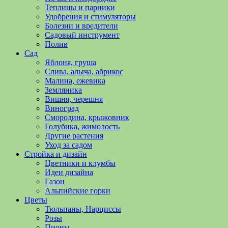
полезные
Теплицы и парники
советы
Удобрения и стимуляторы
и
Болезни и вредители
хитрости
Садовый инструмент
по
Полив
уходу
Сад
за
Яблоня, груша
овощами,
Слива, алыча, абрикос
растениями
Малина, ежевика
и
Земляника
цветами.
Вишня, черешня
Поможем
Виноград
в
Смородина, крыжовник
обустройстве
Голубика, жимолость
дачного
Другие растения
участка
Уход за садом
и
Стройка и дизайн
выращивании
Цветники и клумбы
богатого
Идеи дизайна
урожая.
Газон
Альпийские горки
Цветы
Тюльпаны, Нарциссы
Розы
Пионы