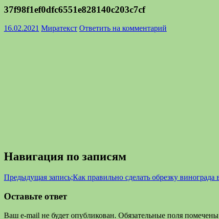
37f98f1ef0dfc6551e828140c203c7cf
16.02.2021
Миратекст
Ответить на комментарий
Навигация по записям
Предыдущая запись;
Как правильно сделать обрезку винограда 
Оставьте ответ
Ваш e-mail не будет опубликован.
Обязательные поля помечен