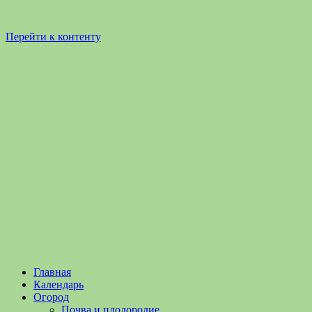
Перейти к контенту
Садоводство
Садоводство
Главная
и
и
Календарь
Огородничество
огородничество
Огород
–
Почва и плодородие