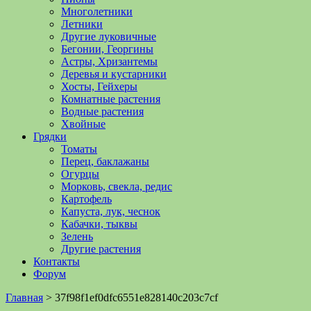
Многолетники
Летники
Другие луковичные
Бегонии, Георгины
Астры, Хризантемы
Деревья и кустарники
Хосты, Гейхеры
Комнатные растения
Водные растения
Хвойные
Грядки
Томаты
Перец, баклажаны
Огурцы
Морковь, свекла, редис
Картофель
Капуста, лук, чеснок
Кабачки, тыквы
Зелень
Другие растения
Контакты
Форум
Главная
>
37f98f1ef0dfc6551e828140c203c7cf