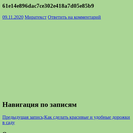
61e14e896dac7ce302e418a7d05e85b9
09.11.2020
Миратекст
Ответить на комментарий
Навигация по записям
Предыдущая запись;
Как сделать красивые и удобные дорожки
в саду