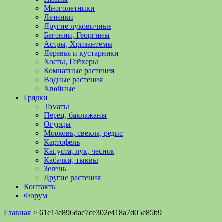
Многолетники
Летники
Другие луковичные
Бегонии, Георгины
Астры, Хризантемы
Деревья и кустарники
Хосты, Гейхеры
Комнатные растения
Водные растения
Хвойные
Грядки
Томаты
Перец, баклажаны
Огурцы
Морковь, свекла, редис
Картофель
Капуста, лук, чеснок
Кабачки, тыквы
Зелень
Другие растения
Контакты
Форум
Главная
>
61e14e896dac7ce302e418a7d05e85b9