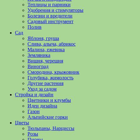
полезные
Теплицы и парники
советы
Удобрения и стимуляторы
и
Болезни и вредители
хитрости
Садовый инструмент
по
Полив
уходу
Сад
за
Яблоня, груша
овощами,
Слива, алыча, абрикос
растениями
Малина, ежевика
и
Земляника
цветами.
Вишня, черешня
Поможем
Виноград
в
Смородина, крыжовник
обустройстве
Голубика, жимолость
дачного
Другие растения
участка
Уход за садом
и
Стройка и дизайн
выращивании
Цветники и клумбы
богатого
Идеи дизайна
урожая.
Газон
Альпийские горки
Цветы
Тюльпаны, Нарциссы
Розы
Пионы