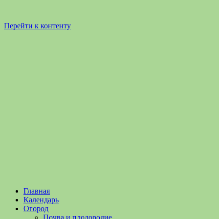
Перейти к контенту
Садоводство
Садоводство
Главная
и
и
Календарь
Огородничество
огородничество
Огород
–
Почва и плодородие