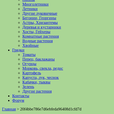
Многолетники
Летники
Другие луковичные
Бегонии, Георгины
Астры, Хризантемы
Деревья и кустарники
Хосты, Гейхеры
Комнатные растения
Водные растения
Хвойные
Грядки
Томаты
Перец, баклажаны
Огурцы
Морковь, свекла, редис
Картофель
Капуста, лук, чеснок
Кабачки, тыквы
Зелень
Другие растения
Контакты
Форум
Главная
>
20f4bbe786e7d6ebfeda96408d1cfd7d