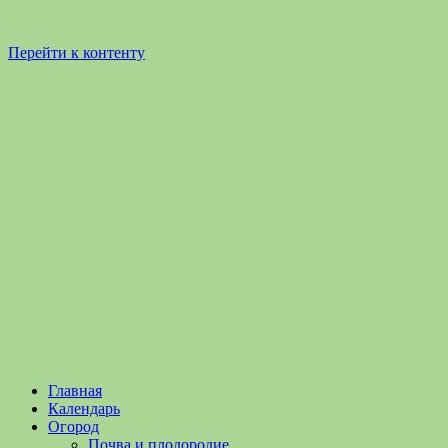
Перейти к контенту
Садоводство
Садоводство
Главная
и
и
Календарь
Огородничество
огородничество
Огород
–
Почва и плодородие