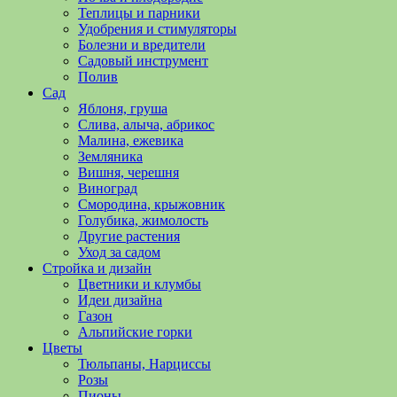
полезные
Теплицы и парники
советы
Удобрения и стимуляторы
и
Болезни и вредители
хитрости
Садовый инструмент
по
Полив
уходу
Сад
за
Яблоня, груша
овощами,
Слива, алыча, абрикос
растениями
Малина, ежевика
и
Земляника
цветами.
Вишня, черешня
Поможем
Виноград
в
Смородина, крыжовник
обустройстве
Голубика, жимолость
дачного
Другие растения
участка
Уход за садом
и
Стройка и дизайн
выращивании
Цветники и клумбы
богатого
Идеи дизайна
урожая.
Газон
Альпийские горки
Цветы
Тюльпаны, Нарциссы
Розы
Пионы