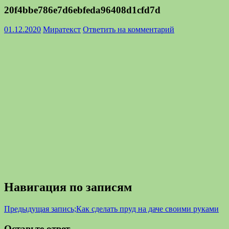
20f4bbe786e7d6ebfeda96408d1cfd7d
01.12.2020
Миратекст
Ответить на комментарий
Навигация по записям
Предыдущая запись;
Как сделать пруд на даче своими руками
Оставьте ответ