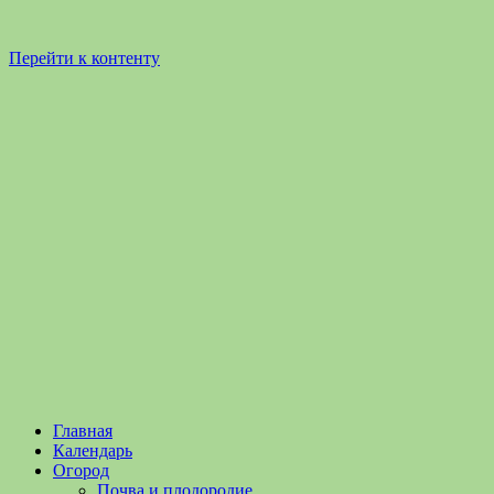
Перейти к контенту
Садоводство
Садоводство
Главная
и
и
Календарь
Огородничество
огородничество
Огород
–
Почва и плодородие