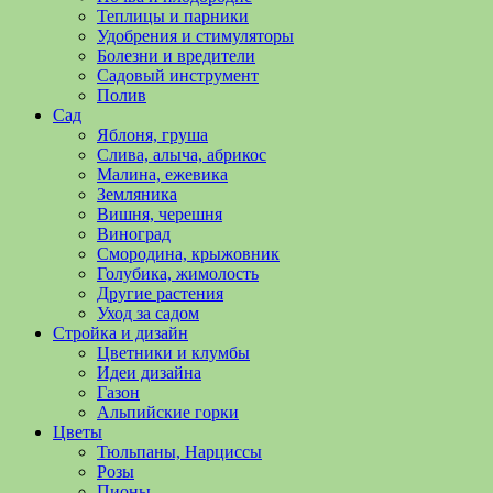
полезные
Теплицы и парники
советы
Удобрения и стимуляторы
и
Болезни и вредители
хитрости
Садовый инструмент
по
Полив
уходу
Сад
за
Яблоня, груша
овощами,
Слива, алыча, абрикос
растениями
Малина, ежевика
и
Земляника
цветами.
Вишня, черешня
Поможем
Виноград
в
Смородина, крыжовник
обустройстве
Голубика, жимолость
дачного
Другие растения
участка
Уход за садом
и
Стройка и дизайн
выращивании
Цветники и клумбы
богатого
Идеи дизайна
урожая.
Газон
Альпийские горки
Цветы
Тюльпаны, Нарциссы
Розы
Пионы