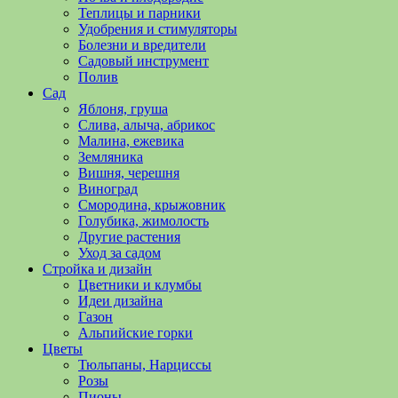
полезные
Теплицы и парники
советы
Удобрения и стимуляторы
и
Болезни и вредители
хитрости
Садовый инструмент
по
Полив
уходу
Сад
за
Яблоня, груша
овощами,
Слива, алыча, абрикос
растениями
Малина, ежевика
и
Земляника
цветами.
Вишня, черешня
Поможем
Виноград
в
Смородина, крыжовник
обустройстве
Голубика, жимолость
дачного
Другие растения
участка
Уход за садом
и
Стройка и дизайн
выращивании
Цветники и клумбы
богатого
Идеи дизайна
урожая.
Газон
Альпийские горки
Цветы
Тюльпаны, Нарциссы
Розы
Пионы