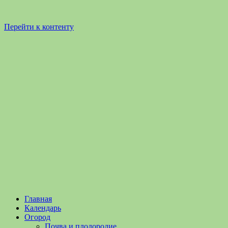
Перейти к контенту
Садоводство
Садоводство
Главная
и
и
Календарь
Огородничество
огородничество
Огород
–
Почва и плодородие