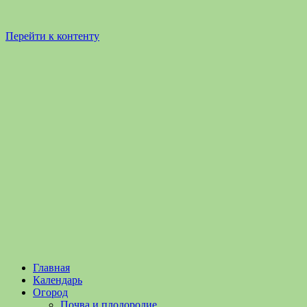
Перейти к контенту
Садоводство
Садоводство
Главная
и
и
Календарь
Огородничество
огородничество
Огород
–
Почва и плодородие