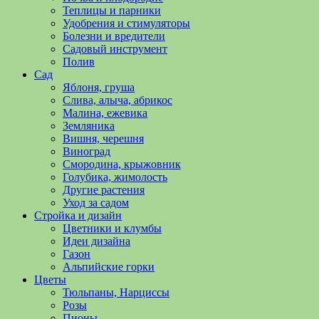
полезные
Теплицы и парники
советы
Удобрения и стимуляторы
и
Болезни и вредители
хитрости
Садовый инструмент
по
Полив
уходу
Сад
за
Яблоня, груша
овощами,
Слива, алыча, абрикос
растениями
Малина, ежевика
и
Земляника
цветами.
Вишня, черешня
Поможем
Виноград
в
Смородина, крыжовник
обустройстве
Голубика, жимолость
дачного
Другие растения
участка
Уход за садом
и
Стройка и дизайн
выращивании
Цветники и клумбы
богатого
Идеи дизайна
урожая.
Газон
Альпийские горки
Цветы
Тюльпаны, Нарциссы
Розы
Пионы