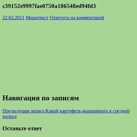
c39152e9997fae0750a186548ed94fd3
22.02.2021
Миратекст
Ответить на комментарий
Навигация по записям
Предыдущая запись;
Какой картофель выращивать в средней
полосе
Оставьте ответ