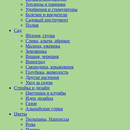
полезные
Теплицы и парники
советы
Удобрения и стимуляторы
и
Болезни и вредители
хитрости
Садовый инструмент
по
Полив
уходу
Сад
за
Яблоня, груша
овощами,
Слива, алыча, абрикос
растениями
Малина, ежевика
и
Земляника
цветами.
Вишня, черешня
Поможем
Виноград
в
Смородина, крыжовник
обустройстве
Голубика, жимолость
дачного
Другие растения
участка
Уход за садом
и
Стройка и дизайн
выращивании
Цветники и клумбы
богатого
Идеи дизайна
урожая.
Газон
Альпийские горки
Цветы
Тюльпаны, Нарциссы
Розы
Пионы