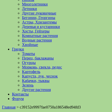
Многолетники
Летники
Другие луковичные
Бегонии, Георгины
Астры, Хризантемы
Деревья и кустарники
Хосты, Гейхеры
Комнатные растения
Водные растения
Хвойные
Грядки
Томаты
Перец, баклажаны
Огурцы
Морковь, свекла, редис
Картофель
Капуста, лук, чеснок
Кабачки, тыквы
Зелень
Другие растения
Контакты
Форум
Главная
>
c39152e9997fae0750a186548ed94fd3