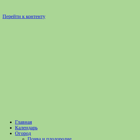
Перейти к контенту
Садоводство
Садоводство
Главная
и
и
Календарь
Огородничество
огородничество
Огород
–
Почва и плодородие