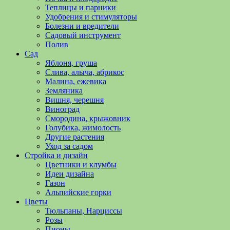
полезные
Теплицы и парники
советы
Удобрения и стимуляторы
и
Болезни и вредители
хитрости
Садовый инструмент
по
Полив
уходу
Сад
за
Яблоня, груша
овощами,
Слива, алыча, абрикос
растениями
Малина, ежевика
и
Земляника
цветами.
Вишня, черешня
Поможем
Виноград
в
Смородина, крыжовник
обустройстве
Голубика, жимолость
дачного
Другие растения
участка
Уход за садом
и
Стройка и дизайн
выращивании
Цветники и клумбы
богатого
Идеи дизайна
урожая.
Газон
Альпийские горки
Цветы
Тюльпаны, Нарциссы
Розы
Пионы