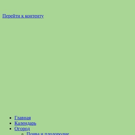
Перейти к контенту
Садоводство
Садоводство
Главная
и
и
Календарь
Огородничество
огородничество
Огород
–
Почва и плодородие