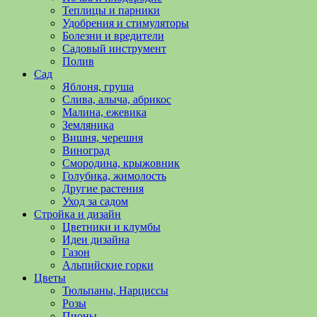
полезные
Теплицы и парники
советы
Удобрения и стимуляторы
и
Болезни и вредители
хитрости
Садовый инструмент
по
Полив
уходу
Сад
за
Яблоня, груша
овощами,
Слива, алыча, абрикос
растениями
Малина, ежевика
и
Земляника
цветами.
Вишня, черешня
Поможем
Виноград
в
Смородина, крыжовник
обустройстве
Голубика, жимолость
дачного
Другие растения
участка
Уход за садом
и
Стройка и дизайн
выращивании
Цветники и клумбы
богатого
Идеи дизайна
урожая.
Газон
Альпийские горки
Цветы
Тюльпаны, Нарциссы
Розы
Пионы