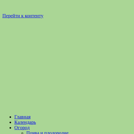
Перейти к контенту
Садоводство
Садоводство
Главная
и
и
Календарь
Огородничество
огородничество
Огород
–
Почва и плодородие