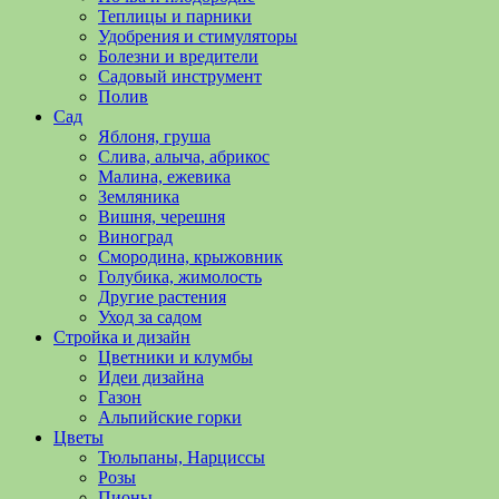
полезные
Теплицы и парники
советы
Удобрения и стимуляторы
и
Болезни и вредители
хитрости
Садовый инструмент
по
Полив
уходу
Сад
за
Яблоня, груша
овощами,
Слива, алыча, абрикос
растениями
Малина, ежевика
и
Земляника
цветами.
Вишня, черешня
Поможем
Виноград
в
Смородина, крыжовник
обустройстве
Голубика, жимолость
дачного
Другие растения
участка
Уход за садом
и
Стройка и дизайн
выращивании
Цветники и клумбы
богатого
Идеи дизайна
урожая.
Газон
Альпийские горки
Цветы
Тюльпаны, Нарциссы
Розы
Пионы