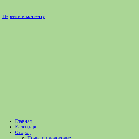
Перейти к контенту
Садоводство
Садоводство
Главная
и
и
Календарь
Огородничество
огородничество
Огород
–
Почва и плодородие