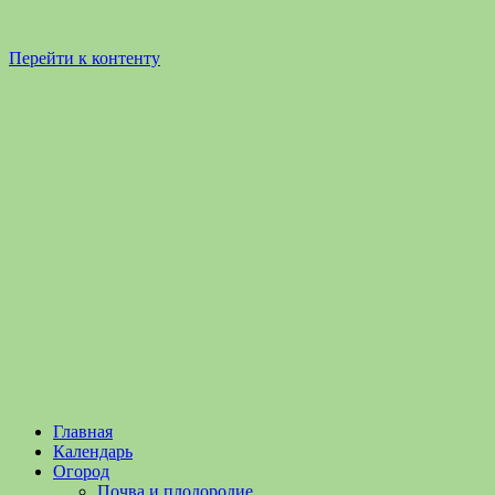
Перейти к контенту
Садоводство
Садоводство
Главная
и
и
Календарь
Огородничество
огородничество
Огород
–
Почва и плодородие