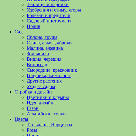
полезные
Теплицы и парники
советы
Удобрения и стимуляторы
и
Болезни и вредители
хитрости
Садовый инструмент
по
Полив
уходу
Сад
за
Яблоня, груша
овощами,
Слива, алыча, абрикос
растениями
Малина, ежевика
и
Земляника
цветами.
Вишня, черешня
Поможем
Виноград
в
Смородина, крыжовник
обустройстве
Голубика, жимолость
дачного
Другие растения
участка
Уход за садом
и
Стройка и дизайн
выращивании
Цветники и клумбы
богатого
Идеи дизайна
урожая.
Газон
Альпийские горки
Цветы
Тюльпаны, Нарциссы
Розы
Пионы