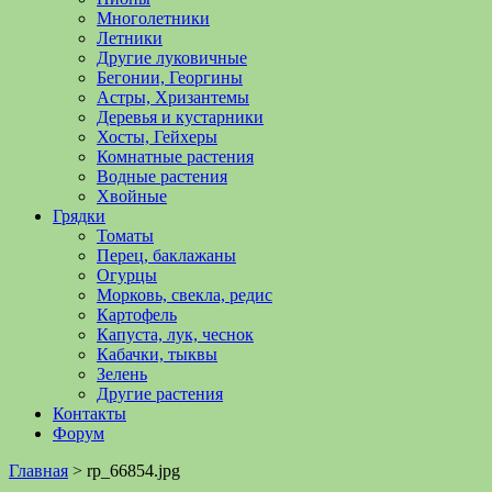
Многолетники
Летники
Другие луковичные
Бегонии, Георгины
Астры, Хризантемы
Деревья и кустарники
Хосты, Гейхеры
Комнатные растения
Водные растения
Хвойные
Грядки
Томаты
Перец, баклажаны
Огурцы
Морковь, свекла, редис
Картофель
Капуста, лук, чеснок
Кабачки, тыквы
Зелень
Другие растения
Контакты
Форум
Главная
>
rp_66854.jpg