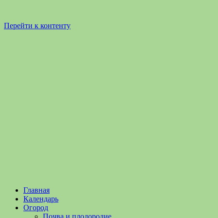
Перейти к контенту
Садоводство
Садоводство
Главная
и
и
Календарь
Огородничество
огородничество
Огород
–
Почва и плодородие