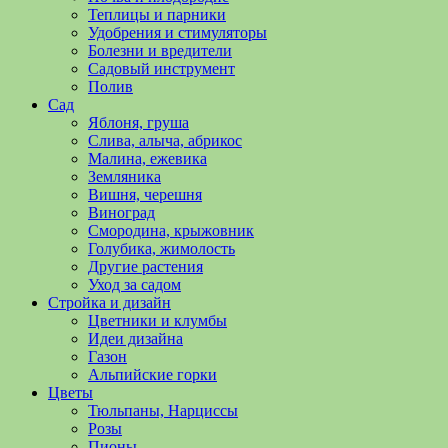
полезные
Теплицы и парники
советы
Удобрения и стимуляторы
и
Болезни и вредители
хитрости
Садовый инструмент
по
Полив
уходу
Сад
за
Яблоня, груша
овощами,
Слива, алыча, абрикос
растениями
Малина, ежевика
и
Земляника
цветами.
Вишня, черешня
Поможем
Виноград
в
Смородина, крыжовник
обустройстве
Голубика, жимолость
дачного
Другие растения
участка
Уход за садом
и
Стройка и дизайн
выращивании
Цветники и клумбы
богатого
Идеи дизайна
урожая.
Газон
Альпийские горки
Цветы
Тюльпаны, Нарциссы
Розы
Пионы