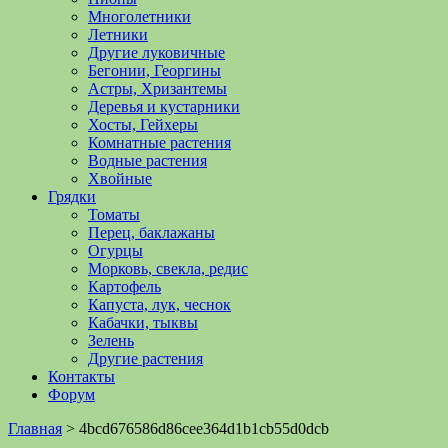
Многолетники
Летники
Другие луковичные
Бегонии, Георгины
Астры, Хризантемы
Деревья и кустарники
Хосты, Гейхеры
Комнатные растения
Водные растения
Хвойные
Грядки
Томаты
Перец, баклажаны
Огурцы
Морковь, свекла, редис
Картофель
Капуста, лук, чеснок
Кабачки, тыквы
Зелень
Другие растения
Контакты
Форум
Главная
>
4bcd676586d86cee364d1b1cb55d0dcb