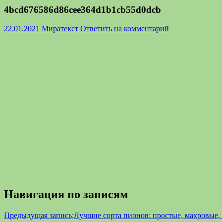
4bcd676586d86cee364d1b1cb55d0dcb
22.01.2021
Миратекст
Ответить на комментарий
Навигация по записям
Предыдущая запись;
Лучшие сорта пионов: простые, махровые,