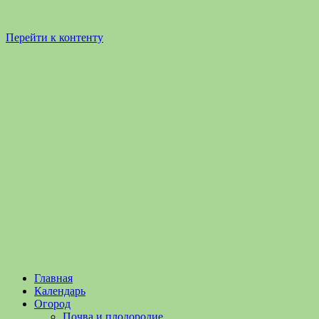
Перейти к контенту
Садоводство
Садоводство
Главная
и
и
Календарь
Огородничество
огородничество
Огород
–
Почва и плодородие