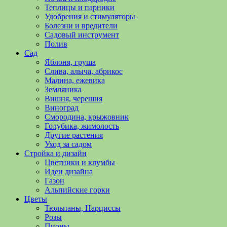
полезные
Теплицы и парники
советы
Удобрения и стимуляторы
и
Болезни и вредители
хитрости
Садовый инструмент
по
Полив
уходу
Сад
за
Яблоня, груша
овощами,
Слива, алыча, абрикос
растениями
Малина, ежевика
и
Земляника
цветами.
Вишня, черешня
Поможем
Виноград
в
Смородина, крыжовник
обустройстве
Голубика, жимолость
дачного
Другие растения
участка
Уход за садом
и
Стройка и дизайн
выращивании
Цветники и клумбы
богатого
Идеи дизайна
урожая.
Газон
Альпийские горки
Цветы
Тюльпаны, Нарциссы
Розы
Пионы