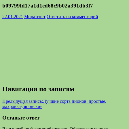
b09799fd17a1d1ed68c9b02a391db3f7
22.01.2021
Миратекст
Ответить на комментарий
Навигация по записям
Предыдущая запись;
Лучшие сорта пионов: простые,
махровые, японские
Оставьте ответ
Ваш e-mail не будет опубликован.
Обязательные поля