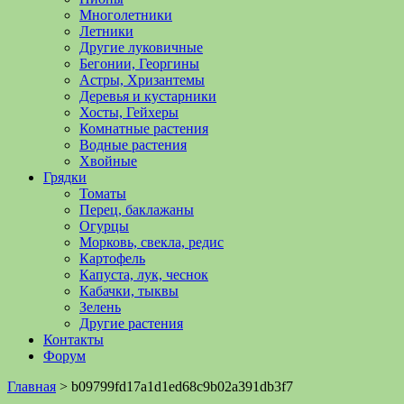
Многолетники
Летники
Другие луковичные
Бегонии, Георгины
Астры, Хризантемы
Деревья и кустарники
Хосты, Гейхеры
Комнатные растения
Водные растения
Хвойные
Грядки
Томаты
Перец, баклажаны
Огурцы
Морковь, свекла, редис
Картофель
Капуста, лук, чеснок
Кабачки, тыквы
Зелень
Другие растения
Контакты
Форум
Главная
>
b09799fd17a1d1ed68c9b02a391db3f7