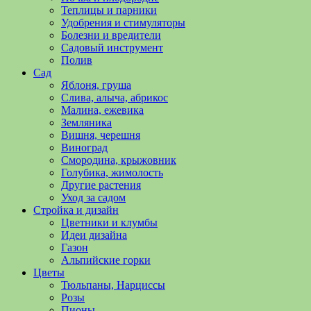
полезные
Теплицы и парники
советы
Удобрения и стимуляторы
и
Болезни и вредители
хитрости
Садовый инструмент
по
Полив
уходу
Сад
за
Яблоня, груша
овощами,
Слива, алыча, абрикос
растениями
Малина, ежевика
и
Земляника
цветами.
Вишня, черешня
Поможем
Виноград
в
Смородина, крыжовник
обустройстве
Голубика, жимолость
дачного
Другие растения
участка
Уход за садом
и
Стройка и дизайн
выращивании
Цветники и клумбы
богатого
Идеи дизайна
урожая.
Газон
Альпийские горки
Цветы
Тюльпаны, Нарциссы
Розы
Пионы