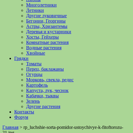
Многолетники
Летники
Другие луковичные
Бегонии, Георгины
Астры, Хризантемы
Деревья и кустарники
Хосты, Гейхеры
Комнатные растения
Водные растения
Хвойные
Грядки
Томаты
Перец, баклажаны
Огурцы
Морковь, свекла, редис
Картофель
Капуста, лук, чеснок
Кабачки, тыквы
Зелень
Другие растения
Контакты
Форум
Главная
>
rp_luchshie-sorta-pomidor-ustoychivye-k-fitoftorozu-
21.jpg