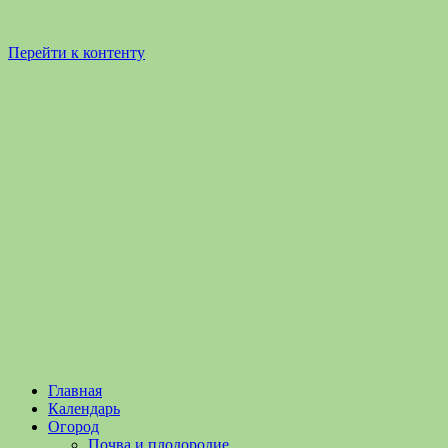
Перейти к контенту
Садоводство
Садоводство
Главная
и
и
Календарь
Огородничество
огородничество
Огород
–
Почва и плодородие