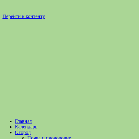
Перейти к контенту
Садоводство
Садоводство
Главная
и
и
Календарь
Огородничество
огородничество
Огород
–
Почва и плодородие