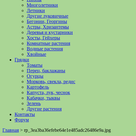
Многолетники
Летники
Другие луковичные
Бегонии, Георгины
Астры, Хризантемы
Деревья и кустарники
Хосты, Гейхеры
Комнатные растения
Водные растения
Хвойные
Грядки
Томаты
Перец, баклажаны
Огурцы
Морковь, свекла, редис
Картофель
Капуста, лук, чеснок
Кабачки, тыквы
Зелень
Другие растения
Контакты
Форум
Главная
>
rp_3ea3ba36efebe64e1e485adc26486e9a.jpg