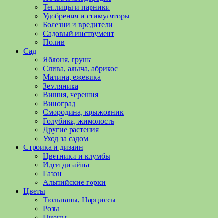
полезные
Теплицы и парники
советы
Удобрения и стимуляторы
и
Болезни и вредители
хитрости
Садовый инструмент
по
Полив
уходу
Сад
за
Яблоня, груша
овощами,
Слива, алыча, абрикос
растениями
Малина, ежевика
и
Земляника
цветами.
Вишня, черешня
Поможем
Виноград
в
Смородина, крыжовник
обустройстве
Голубика, жимолость
дачного
Другие растения
участка
Уход за садом
и
Стройка и дизайн
выращивании
Цветники и клумбы
богатого
Идеи дизайна
урожая.
Газон
Альпийские горки
Цветы
Тюльпаны, Нарциссы
Розы
Пионы