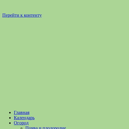
Перейти к контенту
Садоводство
Садоводство
Главная
и
и
Календарь
Огородничество
огородничество
Огород
–
Почва и плодородие