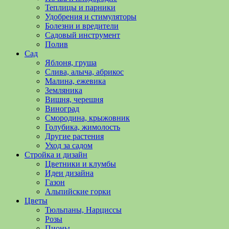
полезные
Теплицы и парники
советы
Удобрения и стимуляторы
и
Болезни и вредители
хитрости
Садовый инструмент
по
Полив
уходу
Сад
за
Яблоня, груша
овощами,
Слива, алыча, абрикос
растениями
Малина, ежевика
и
Земляника
цветами.
Вишня, черешня
Поможем
Виноград
в
Смородина, крыжовник
обустройстве
Голубика, жимолость
дачного
Другие растения
участка
Уход за садом
и
Стройка и дизайн
выращивании
Цветники и клумбы
богатого
Идеи дизайна
урожая.
Газон
Альпийские горки
Цветы
Тюльпаны, Нарциссы
Розы
Пионы