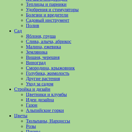
полезные
Теплицы и парники
советы
Удобрения и стимуляторы
и
Болезни и вредители
хитрости
Садовый инструмент
по
Полив
уходу
Сад
за
Яблоня, груша
овощами,
Слива, алыча, абрикос
растениями
Малина, ежевика
и
Земляника
цветами.
Вишня, черешня
Поможем
Виноград
в
Смородина, крыжовник
обустройстве
Голубика, жимолость
дачного
Другие растения
участка
Уход за садом
и
Стройка и дизайн
выращивании
Цветники и клумбы
богатого
Идеи дизайна
урожая.
Газон
Альпийские горки
Цветы
Тюльпаны, Нарциссы
Розы
Пионы