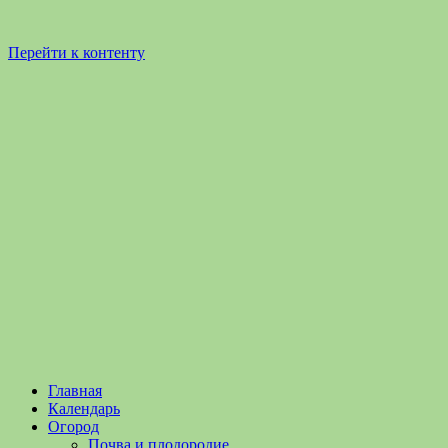
Перейти к контенту
Садоводство
Садоводство
Главная
и
и
Календарь
Огородничество
огородничество
Огород
–
Почва и плодородие