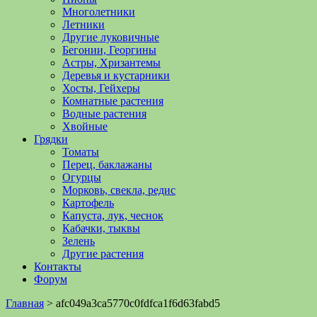
Многолетники
Летники
Другие луковичные
Бегонии, Георгины
Астры, Хризантемы
Деревья и кустарники
Хосты, Гейхеры
Комнатные растения
Водные растения
Хвойные
Грядки
Томаты
Перец, баклажаны
Огурцы
Морковь, свекла, редис
Картофель
Капуста, лук, чеснок
Кабачки, тыквы
Зелень
Другие растения
Контакты
Форум
Главная
>
afc049a3ca5770c0fdfca1f6d63fabd5