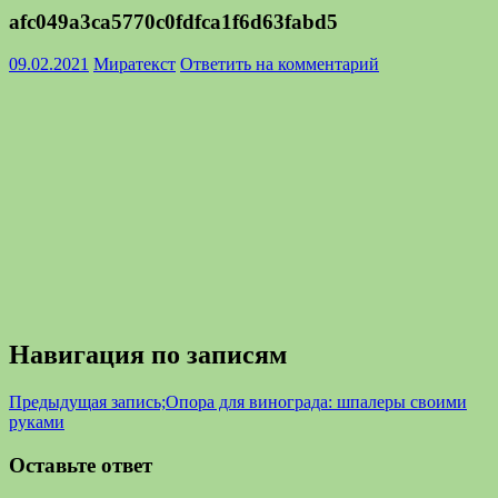
afc049a3ca5770c0fdfca1f6d63fabd5
09.02.2021
Миратекст
Ответить на комментарий
Навигация по записям
Предыдущая запись;
Опора для винограда: шпалеры своими
руками
Оставьте ответ