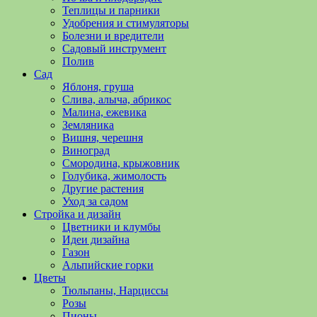
полезные
Теплицы и парники
советы
Удобрения и стимуляторы
и
Болезни и вредители
хитрости
Садовый инструмент
по
Полив
уходу
Сад
за
Яблоня, груша
овощами,
Слива, алыча, абрикос
растениями
Малина, ежевика
и
Земляника
цветами.
Вишня, черешня
Поможем
Виноград
в
Смородина, крыжовник
обустройстве
Голубика, жимолость
дачного
Другие растения
участка
Уход за садом
и
Стройка и дизайн
выращивании
Цветники и клумбы
богатого
Идеи дизайна
урожая.
Газон
Альпийские горки
Цветы
Тюльпаны, Нарциссы
Розы
Пионы