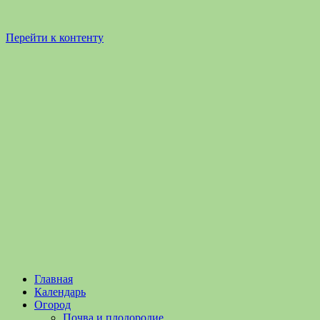
Перейти к контенту
Садоводство
Садоводство
Главная
и
и
Календарь
Огородничество
огородничество
Огород
–
Почва и плодородие