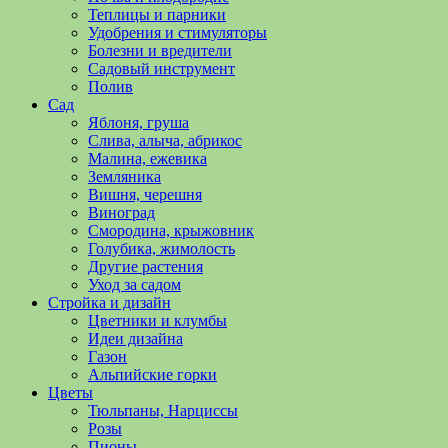
полезные
Теплицы и парники
советы
Удобрения и стимуляторы
и
Болезни и вредители
хитрости
Садовый инструмент
по
Полив
уходу
Сад
за
Яблоня, груша
овощами,
Слива, алыча, абрикос
растениями
Малина, ежевика
и
Земляника
цветами.
Вишня, черешня
Поможем
Виноград
в
Смородина, крыжовник
обустройстве
Голубика, жимолость
дачного
Другие растения
участка
Уход за садом
и
Стройка и дизайн
выращивании
Цветники и клумбы
богатого
Идеи дизайна
урожая.
Газон
Альпийские горки
Цветы
Тюльпаны, Нарциссы
Розы
Пионы