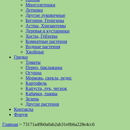
Многолетники
Летники
Другие луковичные
Бегонии, Георгины
Астры, Хризантемы
Деревья и кустарники
Хосты, Гейхеры
Комнатные растения
Водные растения
Хвойные
Грядки
Томаты
Перец, баклажаны
Огурцы
Морковь, свекла, редис
Картофель
Капуста, лук, чеснок
Кабачки, тыквы
Зелень
Другие растения
Контакты
Форум
Главная
>
73171a49b0a0ab2ab31e0b6a228e4cc6