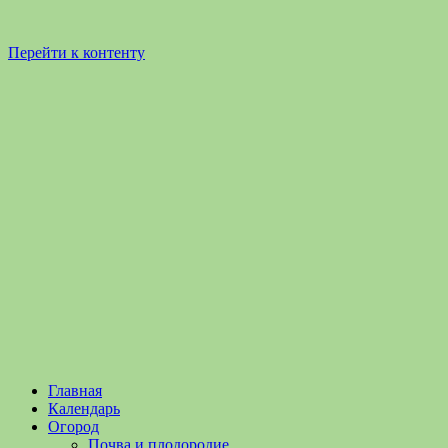
Перейти к контенту
Садоводство
Садоводство
Главная
и
и
Календарь
Огородничество
огородничество
Огород
–
Почва и плодородие