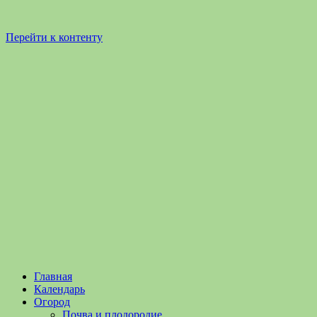
Перейти к контенту
Садоводство
Садоводство
Главная
и
и
Календарь
Огородничество
огородничество
Огород
–
Почва и плодородие