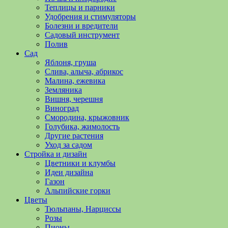
полезные
Теплицы и парники
советы
Удобрения и стимуляторы
и
Болезни и вредители
хитрости
Садовый инструмент
по
Полив
уходу
Сад
за
Яблоня, груша
овощами,
Слива, алыча, абрикос
растениями
Малина, ежевика
и
Земляника
цветами.
Вишня, черешня
Поможем
Виноград
в
Смородина, крыжовник
обустройстве
Голубика, жимолость
дачного
Другие растения
участка
Уход за садом
и
Стройка и дизайн
выращивании
Цветники и клумбы
богатого
Идеи дизайна
урожая.
Газон
Альпийские горки
Цветы
Тюльпаны, Нарциссы
Розы
Пионы