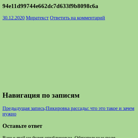
94e11d99744e662dc7d633f9b8098c6a
30.12.2020
Миратекст
Ответить на комментарий
Навигация по записям
Предыдущая запись;
Пикировка рассады: что это такое и зачем
нужно
Оставьте ответ
Ваш e-mail не будет опубликован.
Обязательные поля