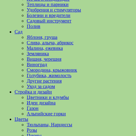
полезные
Теплицы и парники
советы
Удобрения и стимуляторы
и
Болезни и вредители
хитрости
Садовый инструмент
по
Полив
уходу
Сад
за
Яблоня, груша
овощами,
Слива, алыча, абрикос
растениями
Малина, ежевика
и
Земляника
цветами.
Вишня, черешня
Поможем
Виноград
в
Смородина, крыжовник
обустройстве
Голубика, жимолость
дачного
Другие растения
участка
Уход за садом
и
Стройка и дизайн
выращивании
Цветники и клумбы
богатого
Идеи дизайна
урожая.
Газон
Альпийские горки
Цветы
Тюльпаны, Нарциссы
Розы
Пионы