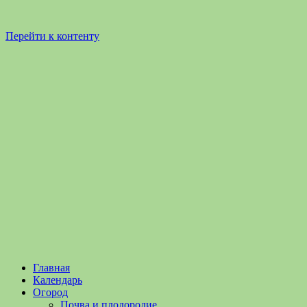
Перейти к контенту
Садоводство
Садоводство
Главная
и
и
Календарь
Огородничество
огородничество
Огород
–
Почва и плодородие