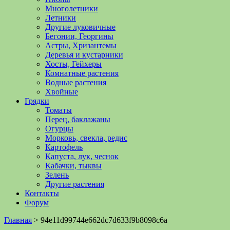
Многолетники
Летники
Другие луковичные
Бегонии, Георгины
Астры, Хризантемы
Деревья и кустарники
Хосты, Гейхеры
Комнатные растения
Водные растения
Хвойные
Грядки
Томаты
Перец, баклажаны
Огурцы
Морковь, свекла, редис
Картофель
Капуста, лук, чеснок
Кабачки, тыквы
Зелень
Другие растения
Контакты
Форум
Главная
>
94e11d99744e662dc7d633f9b8098c6a