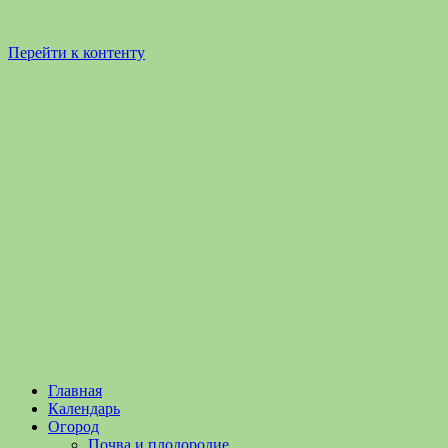
Перейти к контенту
Садоводство
Садоводство
Главная
и
и
Календарь
Огородничество
огородничество
Огород
–
Почва и плодородие