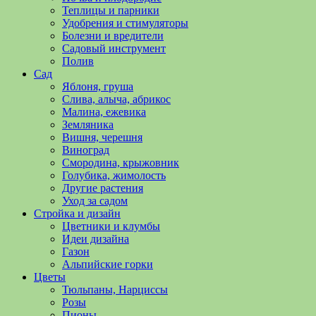
полезные
Теплицы и парники
советы
Удобрения и стимуляторы
и
Болезни и вредители
хитрости
Садовый инструмент
по
Полив
уходу
Сад
за
Яблоня, груша
овощами,
Слива, алыча, абрикос
растениями
Малина, ежевика
и
Земляника
цветами.
Вишня, черешня
Поможем
Виноград
в
Смородина, крыжовник
обустройстве
Голубика, жимолость
дачного
Другие растения
участка
Уход за садом
и
Стройка и дизайн
выращивании
Цветники и клумбы
богатого
Идеи дизайна
урожая.
Газон
Альпийские горки
Цветы
Тюльпаны, Нарциссы
Розы
Пионы