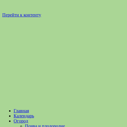
Перейти к контенту
Садоводство
Садоводство
Главная
и
и
Календарь
Огородничество
огородничество
Огород
–
Почва и плодородие