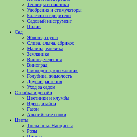
полезные
Теплицы и парники
советы
Удобрения и стимуляторы
и
Болезни и вредители
хитрости
Садовый инструмент
по
Полив
уходу
Сад
за
Яблоня, груша
овощами,
Слива, алыча, абрикос
растениями
Малина, ежевика
и
Земляника
цветами.
Вишня, черешня
Поможем
Виноград
в
Смородина, крыжовник
обустройстве
Голубика, жимолость
дачного
Другие растения
участка
Уход за садом
и
Стройка и дизайн
выращивании
Цветники и клумбы
богатого
Идеи дизайна
урожая.
Газон
Альпийские горки
Цветы
Тюльпаны, Нарциссы
Розы
Пионы