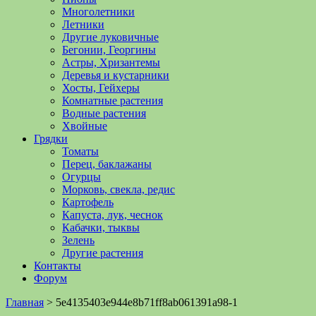
Многолетники
Летники
Другие луковичные
Бегонии, Георгины
Астры, Хризантемы
Деревья и кустарники
Хосты, Гейхеры
Комнатные растения
Водные растения
Хвойные
Грядки
Томаты
Перец, баклажаны
Огурцы
Морковь, свекла, редис
Картофель
Капуста, лук, чеснок
Кабачки, тыквы
Зелень
Другие растения
Контакты
Форум
Главная
>
5e4135403e944e8b71ff8ab061391a98-1