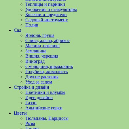
полезные
Теплицы и парники
советы
Удобрения и стимуляторы
и
Болезни и вредители
хитрости
Садовый инструмент
по
Полив
уходу
Сад
за
Яблоня, груша
овощами,
Слива, алыча, абрикос
растениями
Малина, ежевика
и
Земляника
цветами.
Вишня, черешня
Поможем
Виноград
в
Смородина, крыжовник
обустройстве
Голубика, жимолость
дачного
Другие растения
участка
Уход за садом
и
Стройка и дизайн
выращивании
Цветники и клумбы
богатого
Идеи дизайна
урожая.
Газон
Альпийские горки
Цветы
Тюльпаны, Нарциссы
Розы
Пионы