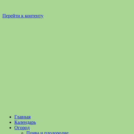
Перейти к контенту
Садоводство
Садоводство
Главная
и
и
Календарь
Огородничество
огородничество
Огород
–
Почва и плодородие