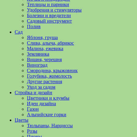
полезные
Теплицы и парники
советы
Удобрения и стимуляторы
и
Болезни и вредители
хитрости
Садовый инструмент
по
Полив
уходу
Сад
за
Яблоня, груша
овощами,
Слива, алыча, абрикос
растениями
Малина, ежевика
и
Земляника
цветами.
Вишня, черешня
Поможем
Виноград
в
Смородина, крыжовник
обустройстве
Голубика, жимолость
дачного
Другие растения
участка
Уход за садом
и
Стройка и дизайн
выращивании
Цветники и клумбы
богатого
Идеи дизайна
урожая.
Газон
Альпийские горки
Цветы
Тюльпаны, Нарциссы
Розы
Пионы