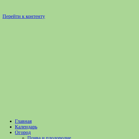
Перейти к контенту
Садоводство
Садоводство
Главная
и
и
Календарь
Огородничество
огородничество
Огород
–
Почва и плодородие