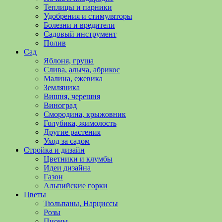
полезные
Теплицы и парники
советы
Удобрения и стимуляторы
и
Болезни и вредители
хитрости
Садовый инструмент
по
Полив
уходу
Сад
за
Яблоня, груша
овощами,
Слива, алыча, абрикос
растениями
Малина, ежевика
и
Земляника
цветами.
Вишня, черешня
Поможем
Виноград
в
Смородина, крыжовник
обустройстве
Голубика, жимолость
дачного
Другие растения
участка
Уход за садом
и
Стройка и дизайн
выращивании
Цветники и клумбы
богатого
Идеи дизайна
урожая.
Газон
Альпийские горки
Цветы
Тюльпаны, Нарциссы
Розы
Пионы