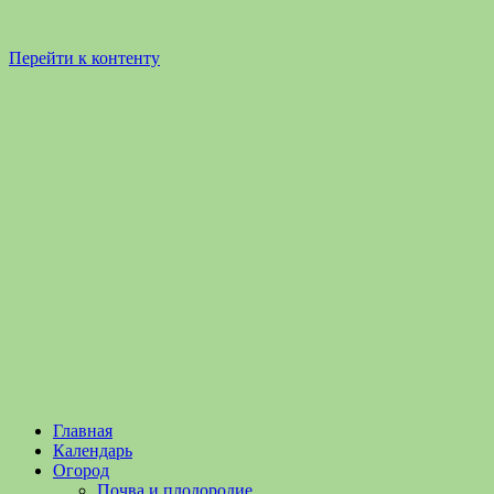
Перейти к контенту
Садоводство
Садоводство
Главная
и
и
Календарь
Огородничество
огородничество
Огород
–
Почва и плодородие