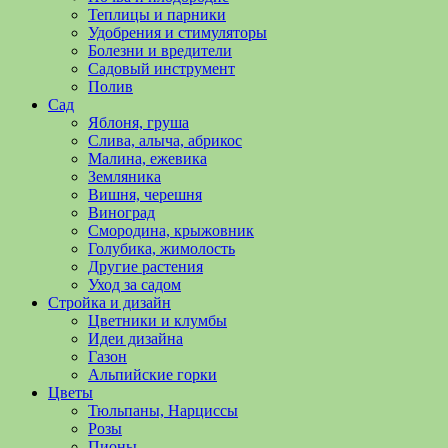
полезные
Теплицы и парники
советы
Удобрения и стимуляторы
и
Болезни и вредители
хитрости
Садовый инструмент
по
Полив
уходу
Сад
за
Яблоня, груша
овощами,
Слива, алыча, абрикос
растениями
Малина, ежевика
и
Земляника
цветами.
Вишня, черешня
Поможем
Виноград
в
Смородина, крыжовник
обустройстве
Голубика, жимолость
дачного
Другие растения
участка
Уход за садом
и
Стройка и дизайн
выращивании
Цветники и клумбы
богатого
Идеи дизайна
урожая.
Газон
Альпийские горки
Цветы
Тюльпаны, Нарциссы
Розы
Пионы