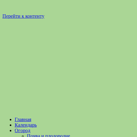
Перейти к контенту
Садоводство
Садоводство
Главная
и
и
Календарь
Огородничество
огородничество
Огород
–
Почва и плодородие