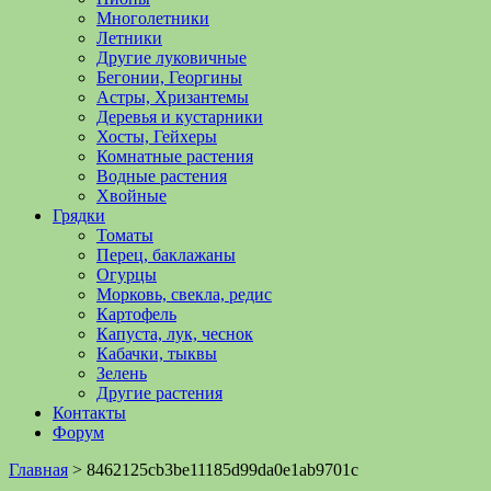
Многолетники
Летники
Другие луковичные
Бегонии, Георгины
Астры, Хризантемы
Деревья и кустарники
Хосты, Гейхеры
Комнатные растения
Водные растения
Хвойные
Грядки
Томаты
Перец, баклажаны
Огурцы
Морковь, свекла, редис
Картофель
Капуста, лук, чеснок
Кабачки, тыквы
Зелень
Другие растения
Контакты
Форум
Главная
>
8462125cb3be11185d99da0e1ab9701c