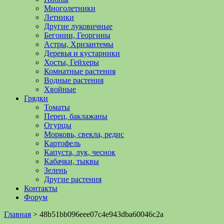
Многолетники
Летники
Другие луковичные
Бегонии, Георгины
Астры, Хризантемы
Деревья и кустарники
Хосты, Гейхеры
Комнатные растения
Водные растения
Хвойные
Грядки
Томаты
Перец, баклажаны
Огурцы
Морковь, свекла, редис
Картофель
Капуста, лук, чеснок
Кабачки, тыквы
Зелень
Другие растения
Контакты
Форум
Главная
>
48b51bb096eee07c4e943dba60046c2a