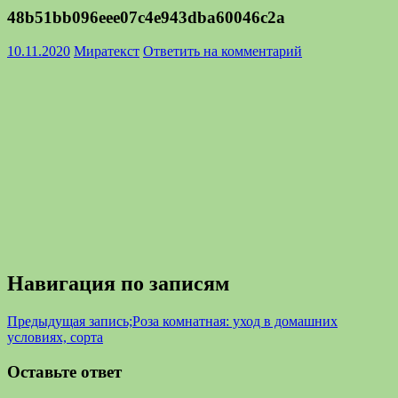
48b51bb096eee07c4e943dba60046c2a
10.11.2020
Миратекст
Ответить на комментарий
Навигация по записям
Предыдущая запись;
Роза комнатная: уход в домашних
условиях, сорта
Оставьте ответ