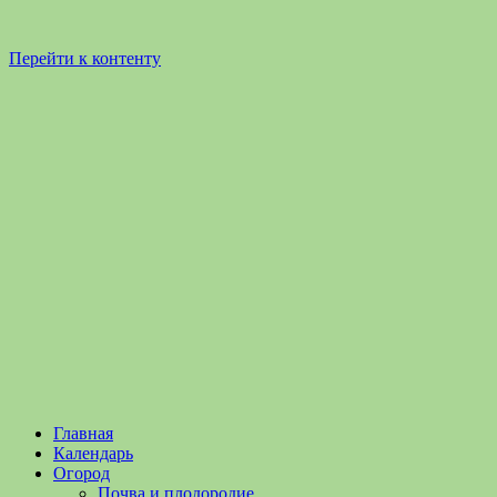
Перейти к контенту
Садоводство
Садоводство
Главная
и
и
Календарь
Огородничество
огородничество
Огород
–
Почва и плодородие