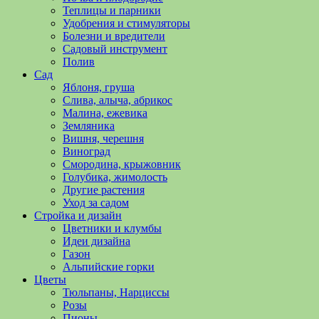
полезные
Теплицы и парники
советы
Удобрения и стимуляторы
и
Болезни и вредители
хитрости
Садовый инструмент
по
Полив
уходу
Сад
за
Яблоня, груша
овощами,
Слива, алыча, абрикос
растениями
Малина, ежевика
и
Земляника
цветами.
Вишня, черешня
Поможем
Виноград
в
Смородина, крыжовник
обустройстве
Голубика, жимолость
дачного
Другие растения
участка
Уход за садом
и
Стройка и дизайн
выращивании
Цветники и клумбы
богатого
Идеи дизайна
урожая.
Газон
Альпийские горки
Цветы
Тюльпаны, Нарциссы
Розы
Пионы