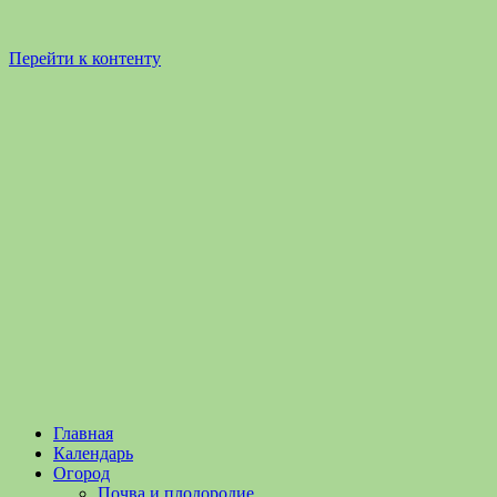
Перейти к контенту
Садоводство
Садоводство
Главная
и
и
Календарь
Огородничество
огородничество
Огород
–
Почва и плодородие