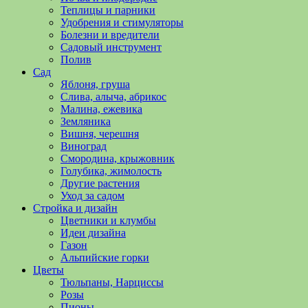
полезные
Теплицы и парники
советы
Удобрения и стимуляторы
и
Болезни и вредители
хитрости
Садовый инструмент
по
Полив
уходу
Сад
за
Яблоня, груша
овощами,
Слива, алыча, абрикос
растениями
Малина, ежевика
и
Земляника
цветами.
Вишня, черешня
Поможем
Виноград
в
Смородина, крыжовник
обустройстве
Голубика, жимолость
дачного
Другие растения
участка
Уход за садом
и
Стройка и дизайн
выращивании
Цветники и клумбы
богатого
Идеи дизайна
урожая.
Газон
Альпийские горки
Цветы
Тюльпаны, Нарциссы
Розы
Пионы