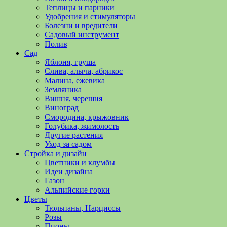
полезные
Теплицы и парники
советы
Удобрения и стимуляторы
и
Болезни и вредители
хитрости
Садовый инструмент
по
Полив
уходу
Сад
за
Яблоня, груша
овощами,
Слива, алыча, абрикос
растениями
Малина, ежевика
и
Земляника
цветами.
Вишня, черешня
Поможем
Виноград
в
Смородина, крыжовник
обустройстве
Голубика, жимолость
дачного
Другие растения
участка
Уход за садом
и
Стройка и дизайн
выращивании
Цветники и клумбы
богатого
Идеи дизайна
урожая.
Газон
Альпийские горки
Цветы
Тюльпаны, Нарциссы
Розы
Пионы