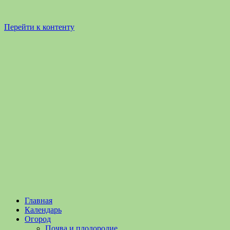
Перейти к контенту
Садоводство
Садоводство
Главная
и
и
Календарь
Огородничество
огородничество
Огород
–
Почва и плодородие