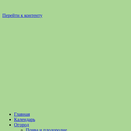
Перейти к контенту
Садоводство
Садоводство
Главная
и
и
Календарь
Огородничество
огородничество
Огород
–
Почва и плодородие