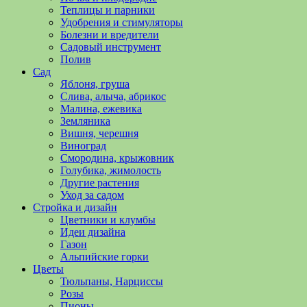
полезные
Теплицы и парники
советы
Удобрения и стимуляторы
и
Болезни и вредители
хитрости
Садовый инструмент
по
Полив
уходу
Сад
за
Яблоня, груша
овощами,
Слива, алыча, абрикос
растениями
Малина, ежевика
и
Земляника
цветами.
Вишня, черешня
Поможем
Виноград
в
Смородина, крыжовник
обустройстве
Голубика, жимолость
дачного
Другие растения
участка
Уход за садом
и
Стройка и дизайн
выращивании
Цветники и клумбы
богатого
Идеи дизайна
урожая.
Газон
Альпийские горки
Цветы
Тюльпаны, Нарциссы
Розы
Пионы