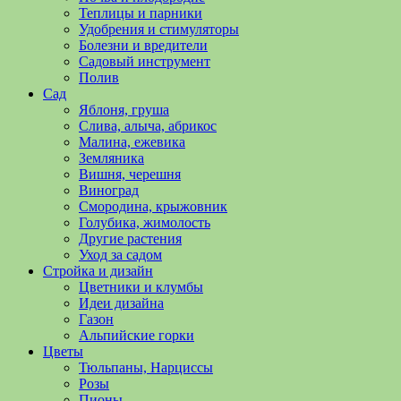
полезные
Теплицы и парники
советы
Удобрения и стимуляторы
и
Болезни и вредители
хитрости
Садовый инструмент
по
Полив
уходу
Сад
за
Яблоня, груша
овощами,
Слива, алыча, абрикос
растениями
Малина, ежевика
и
Земляника
цветами.
Вишня, черешня
Поможем
Виноград
в
Смородина, крыжовник
обустройстве
Голубика, жимолость
дачного
Другие растения
участка
Уход за садом
и
Стройка и дизайн
выращивании
Цветники и клумбы
богатого
Идеи дизайна
урожая.
Газон
Альпийские горки
Цветы
Тюльпаны, Нарциссы
Розы
Пионы