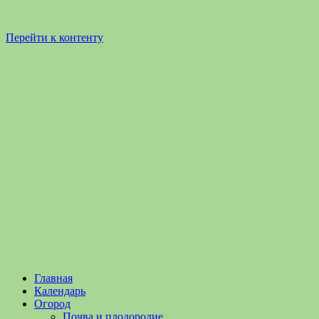
Перейти к контенту
Садоводство
Садоводство
Главная
и
и
Календарь
Огородничество
огородничество
Огород
–
Почва и плодородие