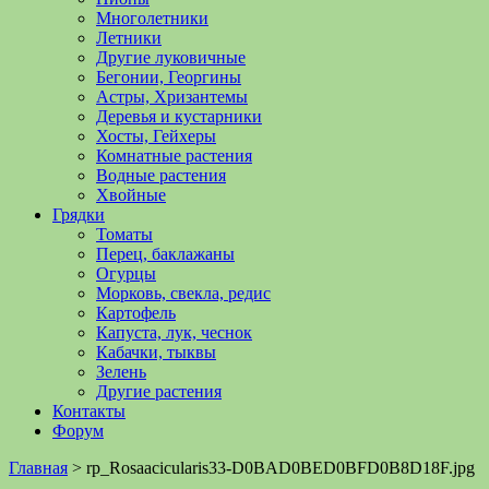
Многолетники
Летники
Другие луковичные
Бегонии, Георгины
Астры, Хризантемы
Деревья и кустарники
Хосты, Гейхеры
Комнатные растения
Водные растения
Хвойные
Грядки
Томаты
Перец, баклажаны
Огурцы
Морковь, свекла, редис
Картофель
Капуста, лук, чеснок
Кабачки, тыквы
Зелень
Другие растения
Контакты
Форум
Главная
>
rp_Rosaacicularis33-D0BAD0BED0BFD0B8D18F.jpg