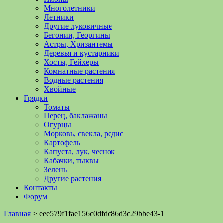
Многолетники
Летники
Другие луковичные
Бегонии, Георгины
Астры, Хризантемы
Деревья и кустарники
Хосты, Гейхеры
Комнатные растения
Водные растения
Хвойные
Грядки
Томаты
Перец, баклажаны
Огурцы
Морковь, свекла, редис
Картофель
Капуста, лук, чеснок
Кабачки, тыквы
Зелень
Другие растения
Контакты
Форум
Главная
>
eee579f1fae156c0dfdc86d3c29bbe43-1