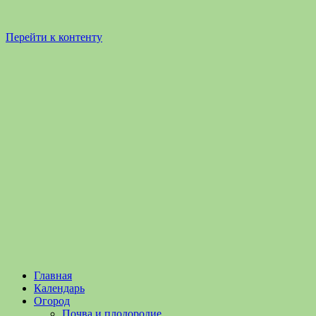
Перейти к контенту
Садоводство
Садоводство
Главная
и
и
Календарь
Огородничество
огородничество
Огород
–
Почва и плодородие