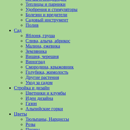
полезные
Теплицы и парники
советы
Удобрения и стимуляторы
и
Болезни и вредители
хитрости
Садовый инструмент
по
Полив
уходу
Сад
за
Яблоня, груша
овощами,
Слива, алыча, абрикос
растениями
Малина, ежевика
и
Земляника
цветами.
Вишня, черешня
Поможем
Виноград
в
Смородина, крыжовник
обустройстве
Голубика, жимолость
дачного
Другие растения
участка
Уход за садом
и
Стройка и дизайн
выращивании
Цветники и клумбы
богатого
Идеи дизайна
урожая.
Газон
Альпийские горки
Цветы
Тюльпаны, Нарциссы
Розы
Пионы