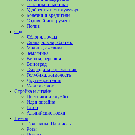
полезные
Теплицы и парники
советы
Удобрения и стимуляторы
и
Болезни и вредители
хитрости
Садовый инструмент
по
Полив
уходу
Сад
за
Яблоня, груша
овощами,
Слива, алыча, абрикос
растениями
Малина, ежевика
и
Земляника
цветами.
Вишня, черешня
Поможем
Виноград
в
Смородина, крыжовник
обустройстве
Голубика, жимолость
дачного
Другие растения
участка
Уход за садом
и
Стройка и дизайн
выращивании
Цветники и клумбы
богатого
Идеи дизайна
урожая.
Газон
Альпийские горки
Цветы
Тюльпаны, Нарциссы
Розы
Пионы