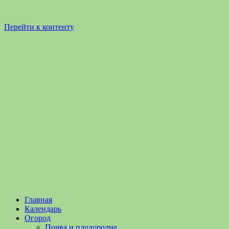
Перейти к контенту
Садоводство
Садоводство
Главная
и
и
Календарь
Огородничество
огородничество
Огород
–
Почва и плодородие