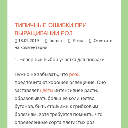
растениями
и
цветами.
ТИПИЧНЫЕ ОШИБКИ ПРИ
Поможем
ВЫРАЩИВАНИИ РОЗ
в
18.09.2019
admin
Розы
Ответить
обустройстве
на комментарий
дачного
участка
1. Неверный выбор участка для посадки
и
выращивании
Нужно не забывать, что
розы
богатого
предпочитают хорошее освещение. Оно
урожая.
заставляет
цветы
интенсивнее расти,
образовывать большее количество
бутонов, быть стойкими к грибковым
болезням. Хотя требуется помнить, что
определенные сорта плетистых роз