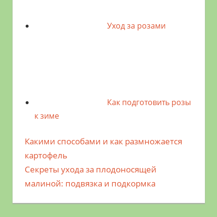
Уход за розами
Как подготовить розы
к зиме
Предыдущая
Какими способами и как размножается
Навигация
запись;
картофель
по
Следующая
Секреты ухода за плодоносящей
запись:
малиной: подвязка и подкормка
записям