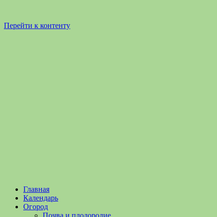
Перейти к контенту
Садоводство
Садоводство
Главная
и
и
Календарь
Огородничество
огородничество
Огород
–
Почва и плодородие