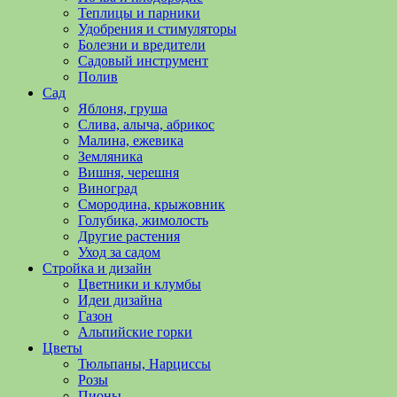
полезные
Теплицы и парники
советы
Удобрения и стимуляторы
и
Болезни и вредители
хитрости
Садовый инструмент
по
Полив
уходу
Сад
за
Яблоня, груша
овощами,
Слива, алыча, абрикос
растениями
Малина, ежевика
и
Земляника
цветами.
Вишня, черешня
Поможем
Виноград
в
Смородина, крыжовник
обустройстве
Голубика, жимолость
дачного
Другие растения
участка
Уход за садом
и
Стройка и дизайн
выращивании
Цветники и клумбы
богатого
Идеи дизайна
урожая.
Газон
Альпийские горки
Цветы
Тюльпаны, Нарциссы
Розы
Пионы