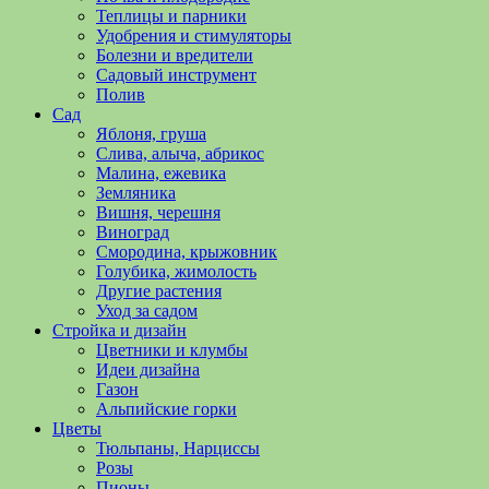
полезные
Теплицы и парники
советы
Удобрения и стимуляторы
и
Болезни и вредители
хитрости
Садовый инструмент
по
Полив
уходу
Сад
за
Яблоня, груша
овощами,
Слива, алыча, абрикос
растениями
Малина, ежевика
и
Земляника
цветами.
Вишня, черешня
Поможем
Виноград
в
Смородина, крыжовник
обустройстве
Голубика, жимолость
дачного
Другие растения
участка
Уход за садом
и
Стройка и дизайн
выращивании
Цветники и клумбы
богатого
Идеи дизайна
урожая.
Газон
Альпийские горки
Цветы
Тюльпаны, Нарциссы
Розы
Пионы