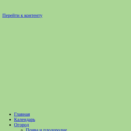
Перейти к контенту
Садоводство
Садоводство
Главная
и
и
Календарь
Огородничество
огородничество
Огород
–
Почва и плодородие